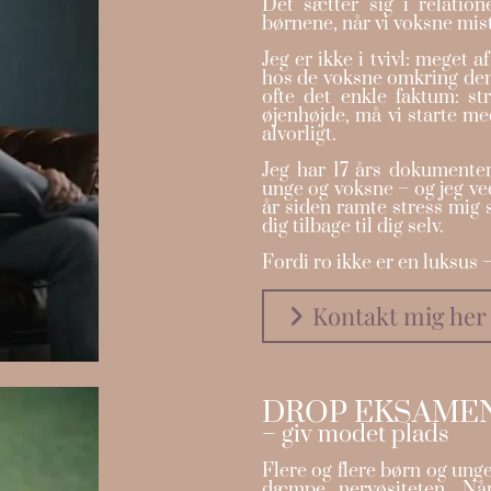
Det sætter sig i relatio
børnene, når vi voksne mis
Jeg er ikke i tvivl: meget a
hos de voksne omkring dem
ofte det enkle faktum: str
øjenhøjde, må vi starte me
alvorligt.
Jeg har 17 års dokumenter
unge og voksne – og jeg ved
år siden ramte stress mig s
dig tilbage til dig selv.
Fordi ro ikke er en luksus – 
Kontakt mig her
DROP EKSAME
– giv modet plads
Flere og flere børn og ung
dæmpe nervøsiteten. Når