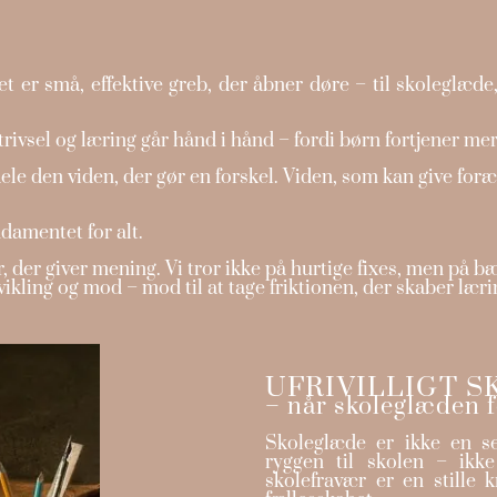
 små, effektive greb, der åbner døre – til skoleglæde, t
ivsel og læring går hånd i hånd – fordi børn fortjener mer
dele den viden, der gør en forskel. Viden, som kan give foræ
ndamentet for alt.
 der giver mening. Vi tror ikke på hurtige fixes, men på bæ
ikling og mod – mod til at tage friktionen, der skaber læri
UFRIVILLIGT 
– når skoleglæden 
Skoleglæde er ikke en se
ryggen til skolen – ikke
skolefravær er en stille 