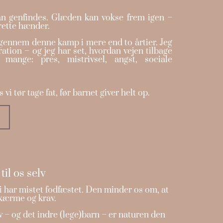
an genfindes. Glæden kan vokse frem igen –
rette hænder.
 gennem denne kamp i mere end to årtier. Jeg
tration – og jeg har set, hvordan vejen tilbage
mange: pres, mistrivsel, angst, sociale
 vi tør tage fat, før barnet giver helt op.
til os selv
i har mistet fodfæstet. Den minder os om, at
skærme og krav.
lv – og det indre (lege)barn – er naturen den