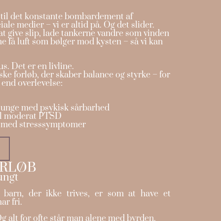
t til det konstante bombardement af
iale medier – vi er altid på. Og det slider.
at give slip, lade tankerne vandre som vinden
ne få luft som bølger mod kysten – så vi kan
s. Det er en livline.
ske forløb, der skaber balance og styrke – for
 end overlevelse:
g unge med psykisk sårbarhed
il moderat PTSD
e med stresssymptomer
RLØB
ungt
 barn, der ikke trives, er som at have et
ar fri.
g alt for ofte står man alene med byrden.