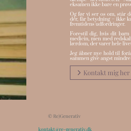
eksamen ikke bare en prøv
Og før vi ser os om, står 
dér, får betydning – ikke 
fremtidens udfordringer.
Forestil dig, hvis dit ba
medicin, men med redskabe
lærdom, der varer hele live
Jeg åbner nye hold til for
sammen give angst mindre
Kontakt mig her
© Re)Generativ
kontakt@re-generativ.dk