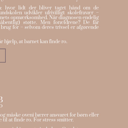
n: hvor lidt der bliver taget hånd om de
ndskolen udvikler ufrivilligt skolefravær –
emets opmærksomhed. Når diagnosen endelig
åbentlig) støtte. Men forældrene? De får
 brug for – selvom deres trivsel er afgørende
r hjælp, at barnet kan finde ro.
B
o
 og måske oveni bærer ansvaret for børn eller
til at finde ro. For stress smitter.