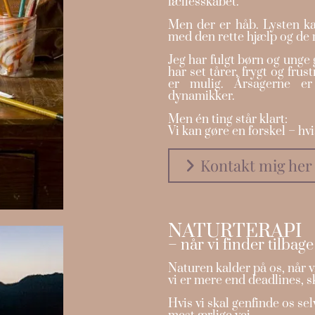
fællesskabet.
Men der er håb. Lysten k
med den rette hjælp og de 
Jeg har fulgt børn og unge
har set tårer, frygt og frus
er mulig. Årsagerne er 
dynamikker.
Men én ting står klart:
Vi kan gøre en forskel – hvis
Kontakt mig her
NATURTERAPI
– når vi finder tilbage 
Naturen kalder på os, når v
vi er mere end deadlines, 
Hvis vi skal genfinde os se