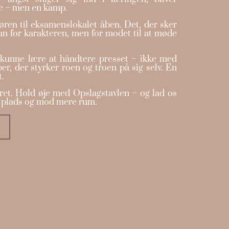
e – men en kamp.
døren til eksamenslokalet åben. Det, der sker
kun for karakteren, men for modet til at møde
rn kunne lære at håndtere presset – ikke med
r, der styrker roen og troen på sig selv. En
t.
året. Hold øje med Opslagstavlen – og lad os
 plads og mod mere rum.