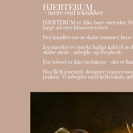
HJERTERUM
– mere end teknikker
HJERTERUM er ikke bare metoder. Det er
langt ud over klasseværelset.
Det handler om at skabe rammer, hvor tr
Jeg mærker et stærkt fagligt kald til at 
skabe skole-, arbejds- og livsglæde.
For trivsel er ikke en luksus – det er fu
Hos Re)Generativ designer vi processer,
praksis. Vi arbejder med fællesskab, udv