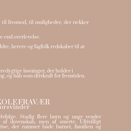
il livsmod, til muligheder, der rækker
e end overlevelse.
ldre, lærere og fagfolk redskaber til at
redygtige løsninger, der holder i
ng, og håb som drivkraft for fremtiden.
SKOLEFRAVÆR
forsvinder
lvfølge. Stadig flere børn og unge vender
 af dovenskab, men af smerte. Ufrivilligt
krise, der rammer både barnet, familien og