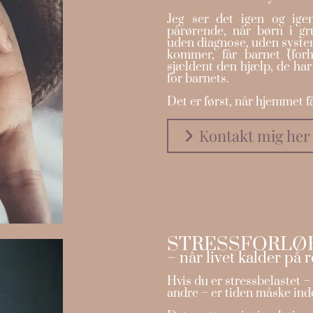
Jeg ser det igen og ige
pårørende, når børn i gru
uden diagnose, uden syst
kommer, får barnet (forh
sjældent den hjælp, de har
for barnets.
Det er først, når hjemmet få
Kontakt mig her
STRESSFORLØ
– når livet kalder på r
Hvis du er stressbelastet –
andre – er tiden måske inde 