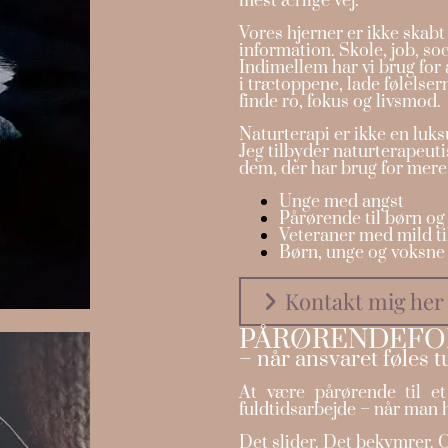
mest ærlige vej.
Vores hjerner er ikke skab
information. Skole, job, soc
Indimellem har vi brug for 
i trætoppene, lade følelser
finde ro, fokus og livsmod.
Naturterapi er ikke en luksu
Jeg tilbyder naturterapeuti
dem, der har brug for mere
Unge med angst
Pårørende til børn o
Veteraner med mild t
Børn, unge og voksn
Kontakt mig her
PÅRØRENDEFO
– når ansvaret føles t
At være pårørende til et
fuldtidsarbejde – når man h
Det slider. Det bekymrer. O